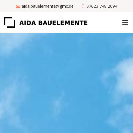
aida.bauelemente@gmx.de
07623 748 2094